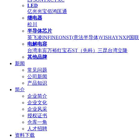
LED
亿光
光宝
佰鸿
匡通
继电器
松川
半导体芯片
英飞凌INFINEON
ST(意法半导体)
VISHAY
NXP
国联
电解电容
台湾丰宾
万裕
红宝石
ST（先科）
三昆
台湾立隆
其他品牌
新闻
常见问题
公司新闻
产品知识
简介
企业简介
企业文化
企业风采
授权证书
仓库一角
人才招聘
资料下载