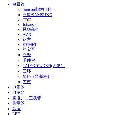
电容器
Suncon电解电容
三星/SAMSUNG
TDK
Johanson
风华高科
AVX
达方
KEMET
红宝石
立隆
禾伸堂
TAIYO YUDEN(太诱）
三环
华科（华新科）
芯声
电阻器
电感器
桥堆、二三极管
防雷器
晶振
LED