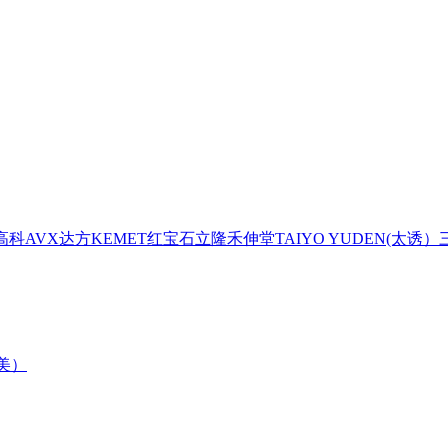
高科
AVX
达方
KEMET
红宝石
立隆
禾伸堂
TAIYO YUDEN(太诱）
森美）