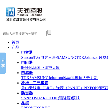
首页
产品
电容器
Suncon电解电容
三星/SAMSUNG
TDK
Johanson
风华
电阻器
旺诠
风华
国巨
厚声
大毅
电感器
TDK
SAMSUNG
Johanson
风华高科
顺络
奇力新
桥堆、二三极管
乐山无线电（LRC）
强茂（PANJIT）
NXP
ON(安
防雷器
SANKOSHA
RUILON(瑞隆源)
槟城
晶振
EPSON
TXC
YXC