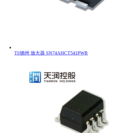
TI/德州 放大器 SN74AHCT541PWR