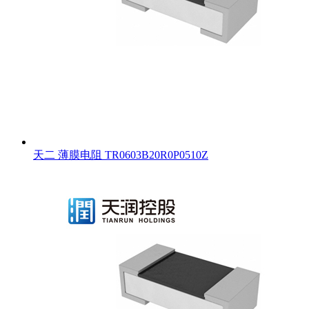
天二 薄膜电阻 TR0603B20R0P0510Z