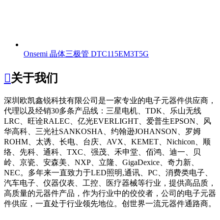
Onsemi 晶体三极管 DTC115EM3T5G

关于我们
深圳欧凯鑫锐科技有限公司
是一家专业的电子元器件供应商，
代理以及经销30多条产品线：三星电机、TDK、乐山无线
LRC、旺诠RALEC、亿光EVERLIGHT、爱普生EPSON、风
华高科、三光社SANKOSHA、约翰逊JOHANSON、罗姆
ROHM、太诱、长电、台庆、AVX、KEMET、Nichicon、顺
络、先科、通科、TXC、强茂、禾申堂、佰鸿、迪一、贝
岭、京瓷、安森美、NXP、立隆、GigaDexice、奇力新、
NEC。多年来一直致力于LED照明,通讯、PC、消费类电子、
汽车电子、仪器仪表、工控、医疗器械等行业，提供高品质，
高质量的元器件产品，作为行业中的佼佼者，公司的电子元器
件供应，一直处于行业领先地位。创世界一流元器件通路商。