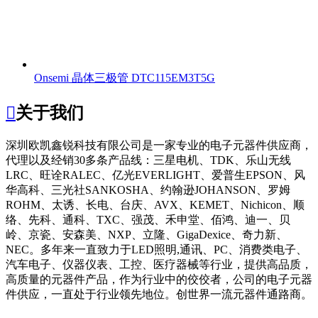
Onsemi 晶体三极管 DTC115EM3T5G

关于我们
深圳欧凯鑫锐科技有限公司
是一家专业的电子元器件供应商，
代理以及经销30多条产品线：三星电机、TDK、乐山无线
LRC、旺诠RALEC、亿光EVERLIGHT、爱普生EPSON、风
华高科、三光社SANKOSHA、约翰逊JOHANSON、罗姆
ROHM、太诱、长电、台庆、AVX、KEMET、Nichicon、顺
络、先科、通科、TXC、强茂、禾申堂、佰鸿、迪一、贝
岭、京瓷、安森美、NXP、立隆、GigaDexice、奇力新、
NEC。多年来一直致力于LED照明,通讯、PC、消费类电子、
汽车电子、仪器仪表、工控、医疗器械等行业，提供高品质，
高质量的元器件产品，作为行业中的佼佼者，公司的电子元器
件供应，一直处于行业领先地位。创世界一流元器件通路商。