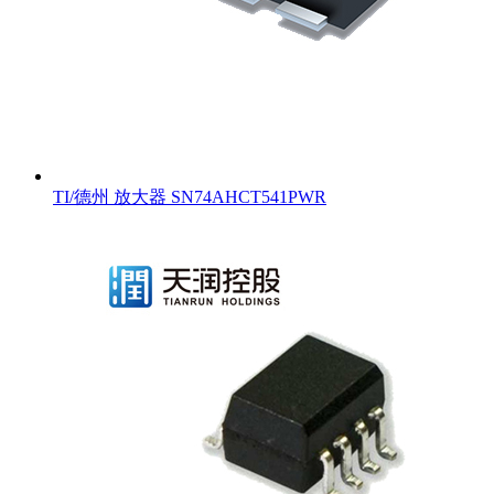
TI/德州 放大器 SN74AHCT541PWR