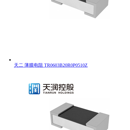
天二 薄膜电阻 TR0603B20R0P0510Z