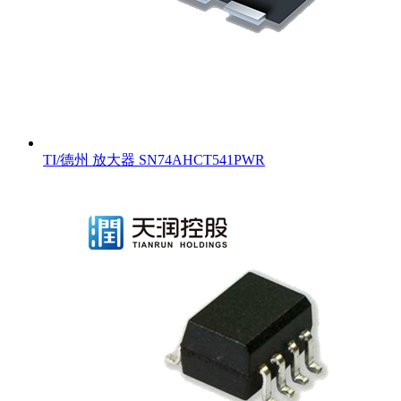
TI/德州 放大器 SN74AHCT541PWR