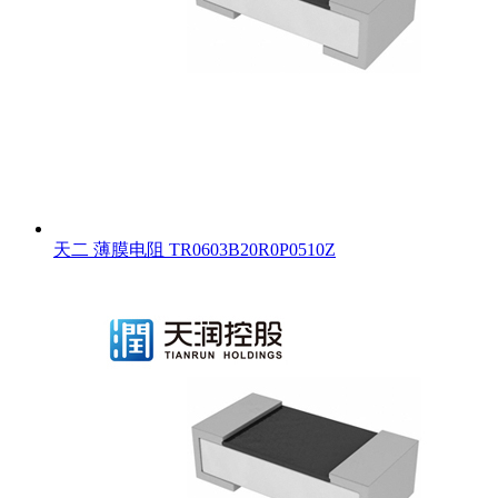
天二 薄膜电阻 TR0603B20R0P0510Z