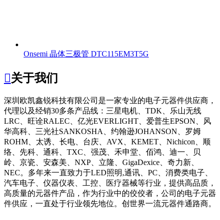
Onsemi 晶体三极管 DTC115EM3T5G

关于我们
深圳欧凯鑫锐科技有限公司
是一家专业的电子元器件供应商，
代理以及经销30多条产品线：三星电机、TDK、乐山无线
LRC、旺诠RALEC、亿光EVERLIGHT、爱普生EPSON、风
华高科、三光社SANKOSHA、约翰逊JOHANSON、罗姆
ROHM、太诱、长电、台庆、AVX、KEMET、Nichicon、顺
络、先科、通科、TXC、强茂、禾申堂、佰鸿、迪一、贝
岭、京瓷、安森美、NXP、立隆、GigaDexice、奇力新、
NEC。多年来一直致力于LED照明,通讯、PC、消费类电子、
汽车电子、仪器仪表、工控、医疗器械等行业，提供高品质，
高质量的元器件产品，作为行业中的佼佼者，公司的电子元器
件供应，一直处于行业领先地位。创世界一流元器件通路商。