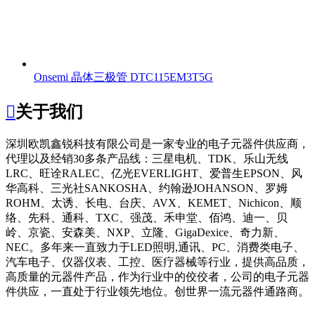
Onsemi 晶体三极管 DTC115EM3T5G

关于我们
深圳欧凯鑫锐科技有限公司
是一家专业的电子元器件供应商，
代理以及经销30多条产品线：三星电机、TDK、乐山无线
LRC、旺诠RALEC、亿光EVERLIGHT、爱普生EPSON、风
华高科、三光社SANKOSHA、约翰逊JOHANSON、罗姆
ROHM、太诱、长电、台庆、AVX、KEMET、Nichicon、顺
络、先科、通科、TXC、强茂、禾申堂、佰鸿、迪一、贝
岭、京瓷、安森美、NXP、立隆、GigaDexice、奇力新、
NEC。多年来一直致力于LED照明,通讯、PC、消费类电子、
汽车电子、仪器仪表、工控、医疗器械等行业，提供高品质，
高质量的元器件产品，作为行业中的佼佼者，公司的电子元器
件供应，一直处于行业领先地位。创世界一流元器件通路商。