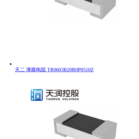
天二 薄膜电阻 TR0603B20R0P0510Z