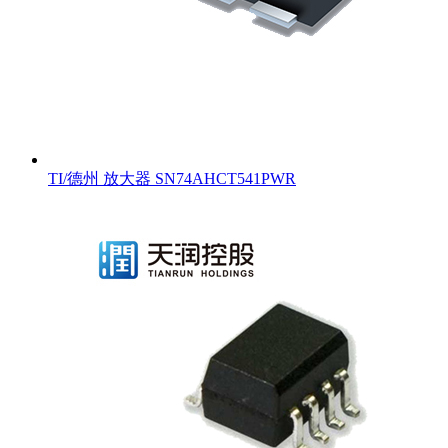
TI/德州 放大器 SN74AHCT541PWR