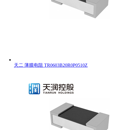
天二 薄膜电阻 TR0603B20R0P0510Z