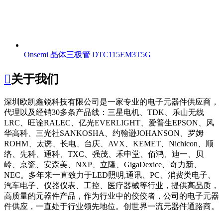
Onsemi 晶体三极管 DTC115EM3T5G

关于我们
深圳欧凯鑫锐科技有限公司
是一家专业的电子元器件供应商，
代理以及经销30多条产品线：三星电机、TDK、乐山无线
LRC、旺诠RALEC、亿光EVERLIGHT、爱普生EPSON、风
华高科、三光社SANKOSHA、约翰逊JOHANSON、罗姆
ROHM、太诱、长电、台庆、AVX、KEMET、Nichicon、顺
络、先科、通科、TXC、强茂、禾申堂、佰鸿、迪一、贝
岭、京瓷、安森美、NXP、立隆、GigaDexice、奇力新、
NEC。多年来一直致力于LED照明,通讯、PC、消费类电子、
汽车电子、仪器仪表、工控、医疗器械等行业，提供高品质，
高质量的元器件产品，作为行业中的佼佼者，公司的电子元器
件供应，一直处于行业领先地位。创世界一流元器件通路商。