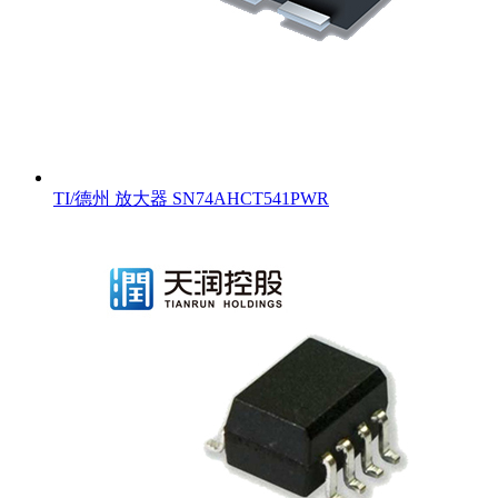
TI/德州 放大器 SN74AHCT541PWR