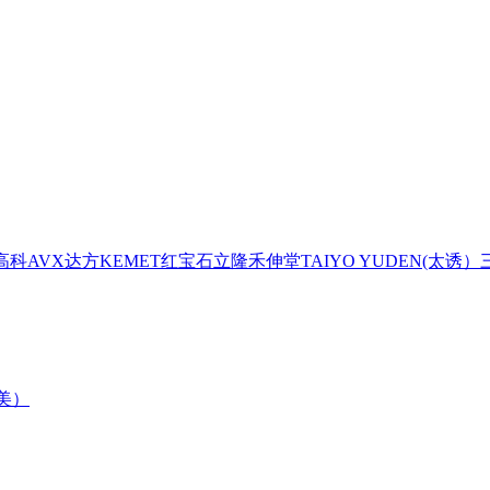
高科
AVX
达方
KEMET
红宝石
立隆
禾伸堂
TAIYO YUDEN(太诱）
森美）