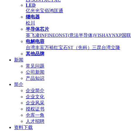
LED
亿光
光宝
佰鸿
匡通
继电器
松川
半导体芯片
英飞凌INFINEON
ST(意法半导体)
VISHAY
NXP
国联
电解电容
台湾丰宾
万裕
红宝石
ST（先科）
三昆
台湾立隆
其他品牌
新闻
常见问题
公司新闻
产品知识
简介
企业简介
企业文化
企业风采
授权证书
仓库一角
人才招聘
资料下载