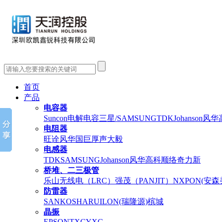
首页
产品
电容器
Suncon电解电容
三星/SAMSUNG
TDK
Johanson
风华
电阻器
旺诠
风华
国巨
厚声
大毅
电感器
TDK
SAMSUNG
Johanson
风华高科
顺络
奇力新
桥堆、二三极管
乐山无线电（LRC）
强茂（PANJIT）
NXP
ON(安
防雷器
SANKOSHA
RUILON(瑞隆源)
槟城
晶振
EPSON
TXC
YXC