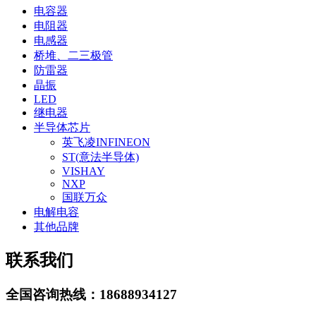
电容器
电阻器
电感器
桥堆、二三极管
防雷器
晶振
LED
继电器
半导体芯片
英飞凌INFINEON
ST(意法半导体)
VISHAY
NXP
国联万众
电解电容
其他品牌
联系我们
全国咨询热线：
18688934127