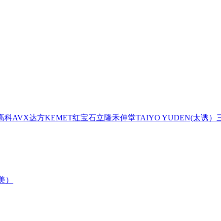
高科
AVX
达方
KEMET
红宝石
立隆
禾伸堂
TAIYO YUDEN(太诱）
森美）