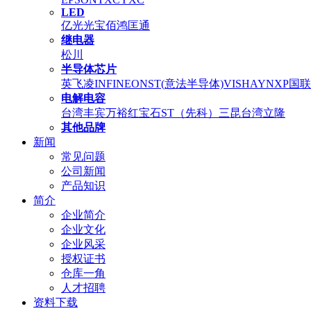
LED
亿光
光宝
佰鸿
匡通
继电器
松川
半导体芯片
英飞凌INFINEON
ST(意法半导体)
VISHAY
NXP
国联
电解电容
台湾丰宾
万裕
红宝石
ST（先科）
三昆
台湾立隆
其他品牌
新闻
常见问题
公司新闻
产品知识
简介
企业简介
企业文化
企业风采
授权证书
仓库一角
人才招聘
资料下载