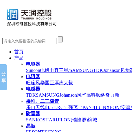
首页
产品
电容器
Suncon电解电容
三星/SAMSUNG
TDK
Johanson
风华
电阻器
旺诠
风华
国巨
厚声
大毅
电感器
TDK
SAMSUNG
Johanson
风华高科
顺络
奇力新
桥堆、二三极管
乐山无线电（LRC）
强茂（PANJIT）
NXP
ON(安
防雷器
SANKOSHA
RUILON(瑞隆源)
槟城
晶振
EPSON
TXC
YXC