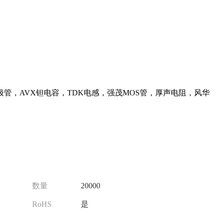
管，AVX钽电容，TDK电感，强茂MOS管，厚声电阻，风华
数量
20000
RoHS
是