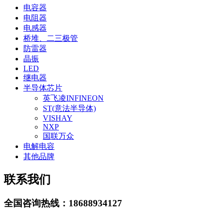
电容器
电阻器
电感器
桥堆、二三极管
防雷器
晶振
LED
继电器
半导体芯片
英飞凌INFINEON
ST(意法半导体)
VISHAY
NXP
国联万众
电解电容
其他品牌
联系我们
全国咨询热线：
18688934127