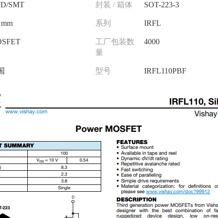
D/SMT
封装 / 箱体
SOT-223-3
5 mm
系列
IRFL
SFET
工厂包装数
4000
量
国
型号
IRFL110PBF